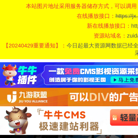
本站图片地址采用服务器储存方式，可以调用
在线播放接口：
https://
新在线播放接口：
ht
资源站域名：
zui
【20240429重要通知】：
今日起最大资源网数据已经