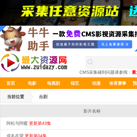
CMS采集碰到问题请参阅：
最
首页
电影
电视剧
综艺
动漫
体育赛事
预
当前位置
台剧
影片名称
阿松与阿暖
更新第43集
成名在望
更新第04集