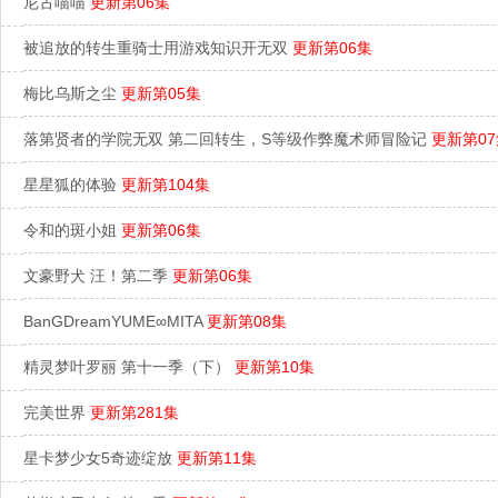
尼古喵喵
更新第06集
被追放的转生重骑士用游戏知识开无双
更新第06集
梅比乌斯之尘
更新第05集
落第贤者的学院无双 第二回转生，S等级作弊魔术师冒险记
更新第07
星星狐的体验
更新第104集
令和的斑小姐
更新第06集
文豪野犬 汪！第二季
更新第06集
BanGDreamYUME∞MITA
更新第08集
精灵梦叶罗丽 第十一季（下）
更新第10集
完美世界
更新第281集
星卡梦少女5奇迹绽放
更新第11集