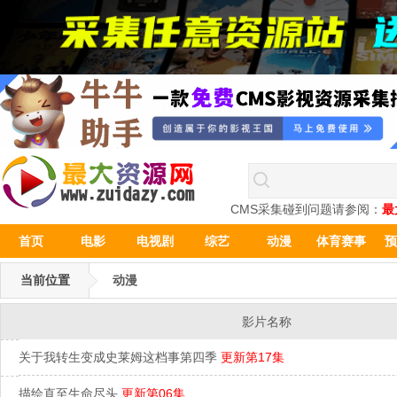
CMS采集碰到问题请参阅：
最
首页
电影
电视剧
综艺
动漫
体育赛事
预
当前位置
动漫
影片名称
关于我转生变成史莱姆这档事第四季
更新第17集
描绘直至生命尽头
更新第06集