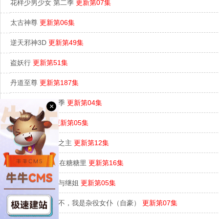
花样少男少女 第二季
更新第07集
太古神尊
更新第06集
逆天邪神3D
更新第49集
盗妖行
更新第51集
丹道至尊
更新第187集
是王者啊？第六季
更新第04集
×
东大高武学院
更新第05集
从乱葬岗到幽冥之主
更新第12集
Candy Caries蛀在糖糖里
更新第16集
不虐待我的继母与继姐
更新第05集
女主角？圣女？不，我是杂役女仆（自豪）
更新第07集