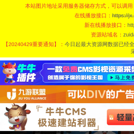
本站图片地址采用服务器储存方式，可以调用
在线播放接口：
https://
新在线播放接口：
ht
资源站域名：
zui
【20240429重要通知】：
今日起最大资源网数据已经