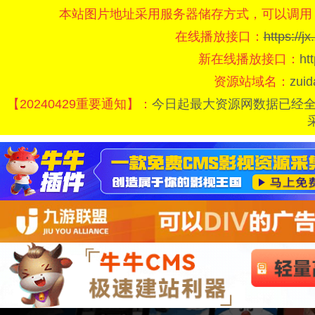
本站图片地址采用服务器储存方式，可以调用
在线播放接口：
https://
新在线播放接口：
ht
资源站域名：
zui
【20240429重要通知】：
今日起最大资源网数据已经