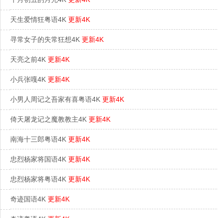
天生爱情狂粤语4K
更新4K
寻常女子的失常狂想4K
更新4K
天亮之前4K
更新4K
小兵张嘎4K
更新4K
小男人周记之吾家有喜粤语4K
更新4K
倚天屠龙记之魔教教主4K
更新4K
南海十三郎粤语4K
更新4K
忠烈杨家将国语4K
更新4K
忠烈杨家将粤语4K
更新4K
奇迹国语4K
更新4K