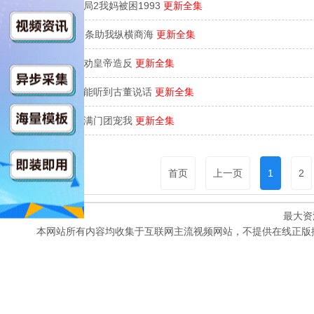
我的重生是场骗局2我妈被困1993
更新全集
重生80，万物词条助我纵横商海
更新全集
人在大秦，开局劝皇帝造反
更新全集
八零捡漏王，我能听到古董说话
更新全集
厨娘带崽，侯府满门团宠我
更新全集
首页
上一页
1
2
最大资
本网站所有内容均收集于互联网主流视频网站，不提供在线正版