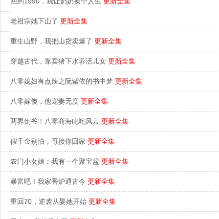
回到1990，我让奶奶换个人生
更新全集
老祖宗她下山了
更新全集
重生山野，我把山货卖爆了
更新全集
穿越古代，靠卖猪下水养活儿女
更新全集
八零媳妇有点辣之阮紫依的书中梦
更新全集
八零嫁傻，他宠妻无度
更新全集
两界倒爷！八零商海叱咤风云
更新全集
假千金别怕，哥接你回家
更新全集
农门小女娘：我有一个聚宝盆
更新全集
暴富吧！我家香炉通古今
更新全集
重回70，逆袭从娶她开始
更新全集