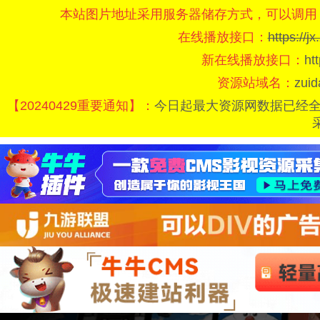
本站图片地址采用服务器储存方式，可以调用
在线播放接口：
https://
新在线播放接口：
ht
资源站域名：
zui
【20240429重要通知】：
今日起最大资源网数据已经