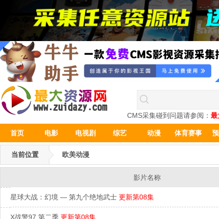
CMS采集碰到问题请参阅：
最
首页
电影
电视剧
综艺
动漫
体育赛事
预
当前位置
欧美动漫
影片名称
星球大战：幻境 — 第九个绝地武士
更新第08集
X战警97 第二季
更新第08集