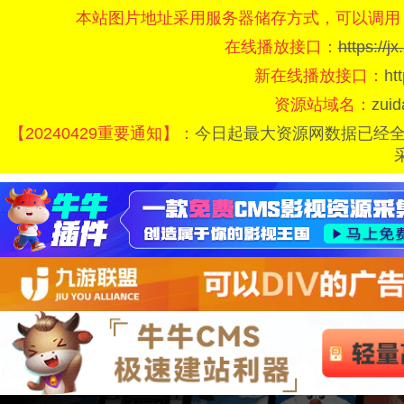
本站图片地址采用服务器储存方式，可以调用
在线播放接口：
https://
新在线播放接口：
ht
资源站域名：
zui
【20240429重要通知】：
今日起最大资源网数据已经