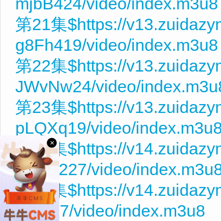
mjbB424/video/index.m3u8
第21集$https://v13.zuidazy
g8Fh419/video/index.m3u8
第22集$https://v13.zuidaz
JWvNw24/video/index.m3u
第23集$https://v13.zuidazy
pLQXq19/video/index.m3u
×
第24集$https://v14.zuidazy
U7R9227/video/index.m3u
第25集$https://v14.zuidaz
fvfz827/video/index.m3u8