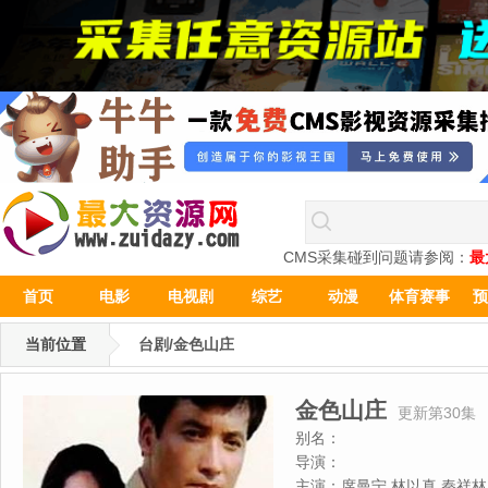
CMS采集碰到问题请参阅：
最
首页
电影
电视剧
综艺
动漫
体育赛事
预
当前位置
台剧/金色山庄
金色山庄
更新第30集
别名：
导演：
主演：
席曼宁,林以真,秦祥林