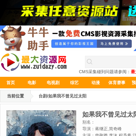
CMS采集碰到问题请参阅：
最
首页
电影
电视剧
综艺
动漫
体育赛事
预
当前位置
台剧/如果我不曾见过太阳
如果我不曾见过太
别名：
导演：
蒋继正,简奇峰
主演：
曾敬骅,李沐,程予希,