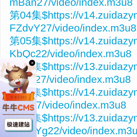
mBan27/video/index.m3u8
第04集$https://v14.zuidazy
FZdvY27/video/index.m3u8
第05集$https://v14.zuidazy
KbQc22/video/index.m3u8
×
第06集$https://v13.zuidazy
m4nc27/video/index.m3u8
第07集$https://v14.zuidazy
rtwB27/video/index.m3u8
第08集$https://v13.zuidaz
qy0MYg22/video/index.m3