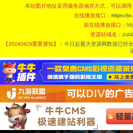
本站图片地址采用服务器储存方式，可以调用
在线播放接口：
https://
新在线播放接口：
ht
资源站域名：
zui
【20240429重要通知】：
今日起最大资源网数据已经