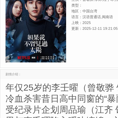
石知田,徐钧浩,张洛偍,黄礼丰
类型：
子芸,柯佳嬿
地区：
中国台湾
语言：
汉语普通话,闽南语
上映：
2025
更新：
2025-12-11 19:21:05
剧情介绍：
年仅25岁的李壬曜（曾敬骅
冷血杀害昔日高中同窗的“暴
受纪录片企划周品瑜（江齐