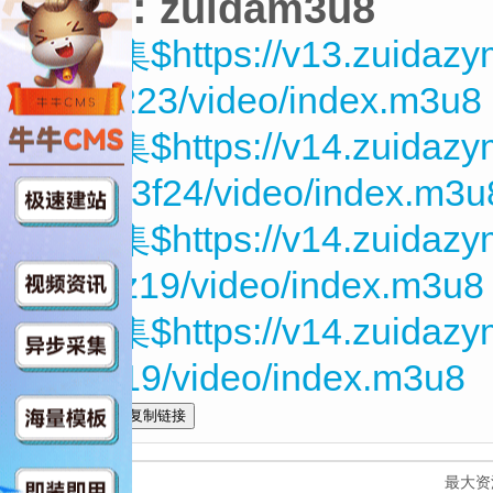
来源：zuidam3u8
第01集$https://v13.zuidaz
7z4h223/video/index.m3u8
第02集$https://v14.zuidaz
ZPaN3f24/video/index.m3u
第03集$https://v14.zuidaz
qA0Jz19/video/index.m3u8
第04集$https://v14.zuidazy
PtAB19/video/index.m3u8
全选
最大资