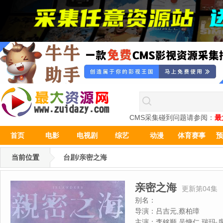
CMS采集碰到问题请参阅：
最
首页
电影
电视剧
综艺
动漫
体育赛事
预
当前位置
台剧/亲密之海
亲密之海
更新第04集
别名：
导演：
吕吉元,蔡柏璋
主演：
李铭顺,吴慷仁,瑞玛·