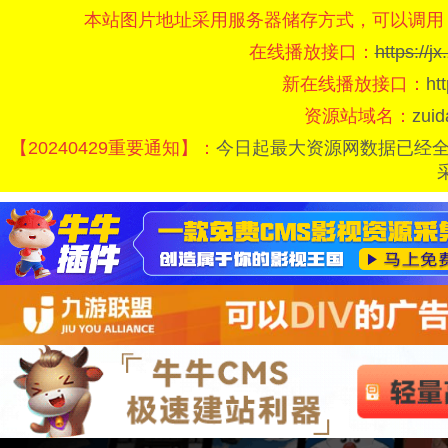
本站图片地址采用服务器储存方式，可以调用
在线播放接口：
https://
新在线播放接口：
ht
资源站域名：
zui
【20240429重要通知】：
今日起最大资源网数据已经