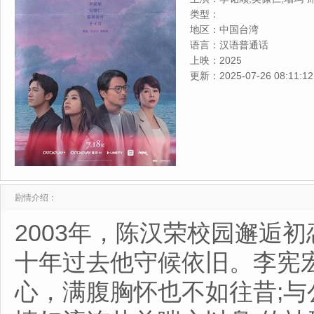
正,李劭婕,胡玮杰,黄湘婷,赵
类型：
地区：
中国台湾
语言：
汉语普通话
上映：
2025
更新：
2025-07-26 08:11:12
剧情介绍：
2003年，陈汉荣校园邂逅
十年过去他守候依旧。李宪
心，满腹胸怀也不如往昔;