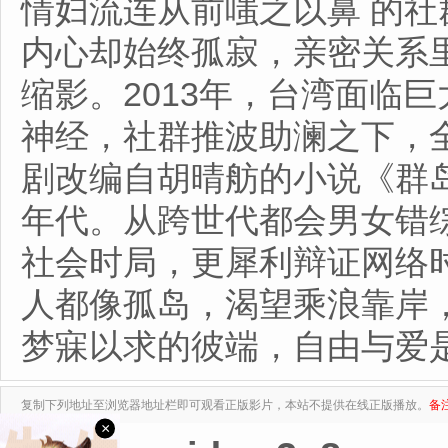
情妇流连从前嗤之以鼻 的社
内心却始终孤寂，亲密关系
缩影。2013年，台湾面临
神经，社群推波助澜之下
剧改编自胡晴舫的小说《群岛
年代。从跨世代都会男女错
社会时局，更犀利辩证网络
人都像孤岛，渴望乘浪靠岸
梦寐以求的彼端，自由与爱
复制下列地址至浏览器地址栏即可观看正版影片，本站不提供在线正版播放。
备
×