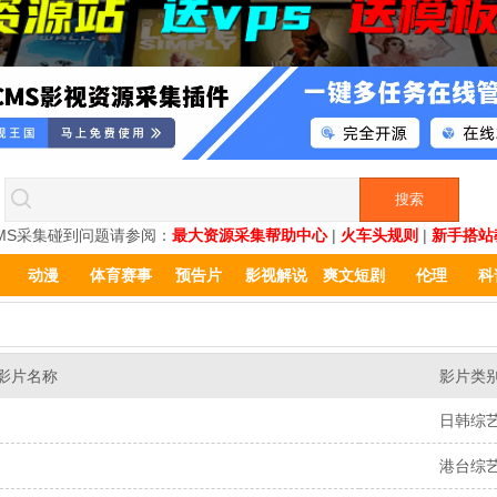
MS采集碰到问题请参阅：
最大资源采集帮助中心
|
火车头规则
|
新手搭站
动漫
体育赛事
预告片
影视解说
爽文短剧
伦理
科
影片名称
影片类
日韩综
港台综