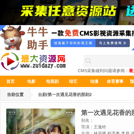
CMS采集碰到问题请参阅：
最
首页
电影
电视剧
综艺
动漫
体育赛事
预
当前位置
台剧/第一次遇见花香的那刻2
第一次遇见花香的
别名：
导演：
王逸铃
主演：
林辰唏,程予希,李易,