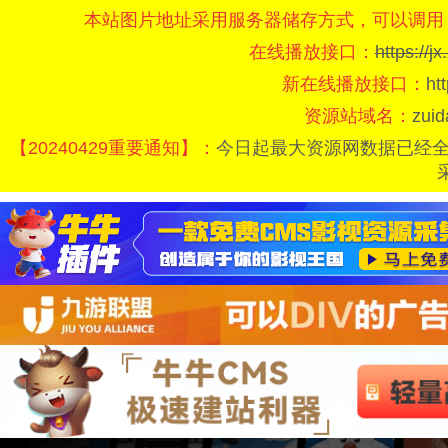
本站图片地址采用服务器储存方式，可以调用
在线播放接口：
https://
新在线播放接口：
ht
资源站域名：
zui
【20240429重要通知】：
今日起最大资源网数据已经