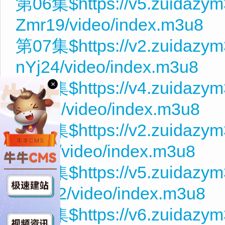
第06集$https://v5.zuidazy
Zmr19/video/index.m3u8
第07集$https://v2.zuidazy
nYj24/video/index.m3u8
第08集$https://v4.zuidazy
×
y6k21/video/index.m3u8
第09集$https://v2.zuidazym
3H21/video/index.m3u8
第10集$https://v5.zuidazy
dvm22/video/index.m3u8
第11集$https://v6.zuidazym