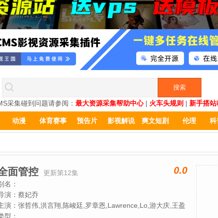
MS采集碰到问题请参阅：
最大资源采集帮助中心
|
火车头规则
|
新手搭站
动漫
体育赛事
预告片
影视解说
爽文短剧
伦理
科
0.0
全面管控
更新第12集
别名：
导演：
蔡妃乔
主演：
张哲伟,洪言翔,陈峻廷,罗章恩,Lawrence,Lo,游大庆,王盈
堯,Akai,周咏轩,吴秉宸
类型：