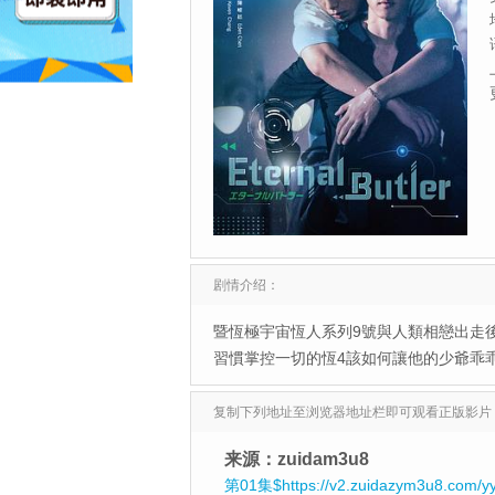
剧情介绍：
暨恆極宇宙恆人系列9號與人類相戀出走
習慣掌控一切的恆4該如何讓他的少爺乖
复制下列地址至浏览器地址栏即可观看正版影片
来源：zuidam3u8
第01集$https://v2.zuidazym3u8.com/