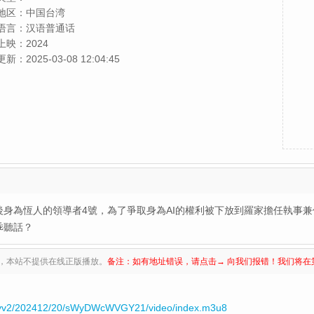
地区：
中国台湾
语言：
汉语普通话
上映：
2024
更新：
2025-03-08 12:04:45
後身為恆人的領導者4號，為了爭取身為AI的權利被下放到羅家擔任執事
乖聽話？
，本站不提供在线正版播放。
备注：如有地址错误，请点击→ 向我们报错！我们将在
yyv2/202412/20/sWyDWcWVGY21/video/index.m3u8