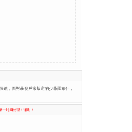
兼保鑣，面對暴發戶家叛逆的少爺羅布仕，
第一时间处理！谢谢！