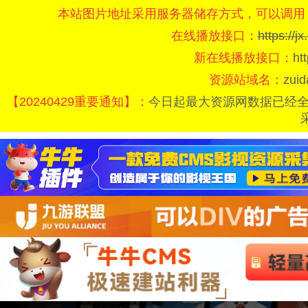
本站图片地址采用服务器储存方式，可以调用
在线播放接口：
https://
新在线播放接口：
ht
资源站域名：
zui
【20240429重要通知】：
今日起最大资源网数据已经