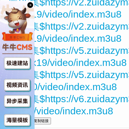
第06集$https://v2.zuidazy
×
HQG19/video/index.m3u8
第07集$https://v2.zuidazy
HQG19/video/index.m3u8
第08集$https://v5.zuidazy
WFRx19/video/index.m3u8
第09集$https://v5.zuidazym
H7c20/video/index.m3u8
第10集$https://v6.zuidazy
icP21/video/index.m3u8
全选