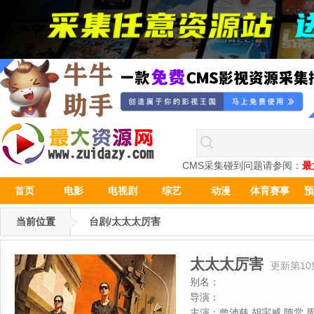
CMS采集碰到问题请参阅：
最
首页
电影
电视剧
综艺
动漫
体育赛事
预
当前位置
台剧/太太太厉害
太太太厉害
更新第10
别名：
导演：
主演：
曾沛慈,胡宇威,隋棠,