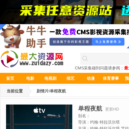
CMS采集碰到问题请参阅：
最
首页
电影
电视剧
综艺
动漫
体育赛事
预
当前位置
剧情片/单程夜航
单程夜航
更新HD
别名：
导演：
约翰·特拉沃尔塔
主演：
约翰·特拉沃尔塔,艾拉