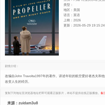
凯莉·埃维斯顿-奎内特,奥尔加
类型：
顿,Miles·McMahon,Samuel·P
地区：
美国
语言：
英语
上映：
2026
更新：
2026-05-29 19:15:24
剧情介绍：
改编自John Travolta1997年的著作。讲述年轻的航空爱好
改变人生的经历。
复制下列地址至浏览器地址栏即可观看正版影片，本站不提供在线正版播放。
备
来源：zuidam3u8