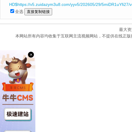
HD$https://v5.zuidazym3u8.com/yyv5/202605/29/5miDR1uYfi27/v
全选
最大资
本网站所有内容均收集于互联网主流视频网站，不提供在线正版
×