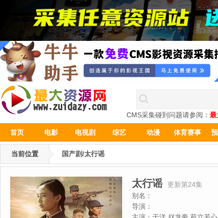
CMS采集碰到问题请参阅：
最
首页
电影
电视剧
综艺
动漫
体育赛事
预
当前位置
国产剧/太行谣
太行谣
更新第24集
别名：
导演：
主演：
于洋,赵龙豪,苑立若心