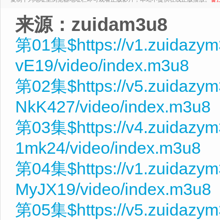
来源：zuidam3u8
第01集$https://v1.zuidazym
vE19/video/index.m3u8
第02集$https://v5.zuidazy
NkK427/video/index.m3u8
第03集$https://v4.zuidazy
1mk24/video/index.m3u8
第04集$https://v1.zuidazy
MyJX19/video/index.m3u8
第05集$https://v5.zuidazy