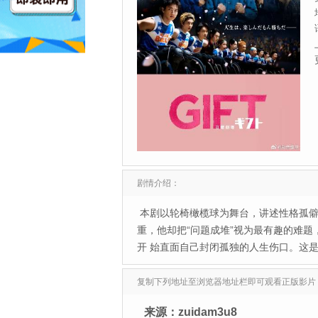
剧情介绍：
本剧以轮椅橄榄球为舞台，讲述性格孤僻
重，他却把“问题成堆”视为最有趣的难
开 始直面自己封闭孤独的人生伤口。这
复制下列地址至浏览器地址栏即可观看正版影片
来源：zuidam3u8