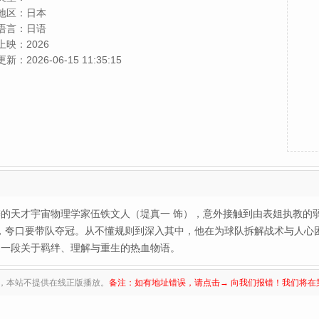
妙,ノボせもんなべ,细田佳央太,真飞圣,宫崎优,麻生祐未,菅原大
地区：
日本
吉,杢代和人,生越千晴,田口浩正,西尾麻里,町田悠宇,泽井一希,
语言：
日语
中山脩悟,山口智子,玉森裕太
上映：
2026
更新：
2026-06-15 11:35:15
的天才宇宙物理学家伍铁文人（堤真一 饰），意外接触到由表姐执教的弱
题，夸口要带队夺冠。从不懂规则到深入其中，他在为球队拆解战术与人心
是一段关于羁绊、理解与重生的热血物语。
，本站不提供在线正版播放。
备注：如有地址错误，请点击→ 向我们报错！我们将在