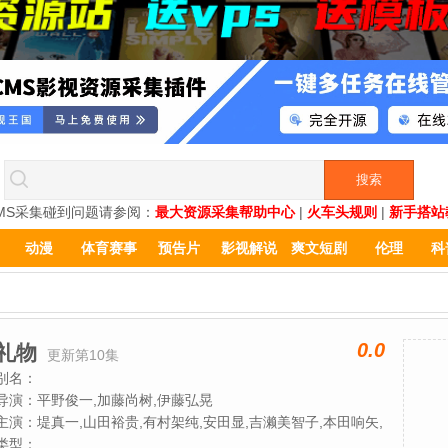
MS采集碰到问题请参阅：
最大资源采集帮助中心
|
火车头规则
|
新手搭站
动漫
体育赛事
预告片
影视解说
爽文短剧
伦理
科
0.0
礼物
更新第10集
别名：
导演：
平野俊一,加藤尚树,伊藤弘晃
主演：
堤真一,山田裕贵,有村架纯,安田显,吉濑美智子,本田响矢,
细田善彦,圆井湾,越山敬达,八村伦太郎,蓝木靖英,水间龙,富手麻
类型：