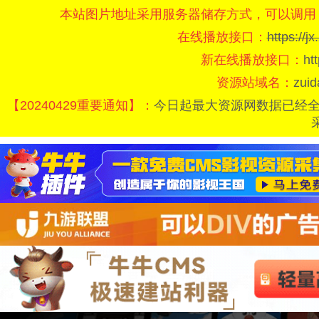
本站图片地址采用服务器储存方式，可以调用
在线播放接口：
https://
新在线播放接口：
ht
资源站域名：
zui
【20240429重要通知】：
今日起最大资源网数据已经