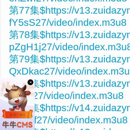
第77集$https://v13.zuidaz
fY5sS27/video/index.m3u8
第78集$https://v13.zuidaz
pZgH1j27/video/index.m3u
第79集$https://v13.zuidaz
QxDkac27/video/index.m3
第80集$https://v13.zuidazy
×
mQi027/video/index.m3u8
第81集$https://v14.zuidazy
AVVhf27/video/index.m3u8