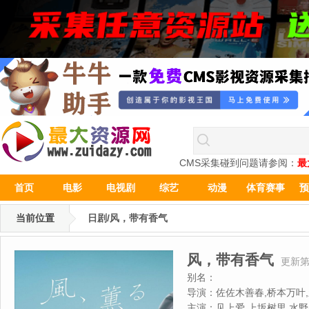
CMS采集碰到问题请参阅：
最
首页
电影
电视剧
综艺
动漫
体育赛事
预
当前位置
日剧/风，带有香气
风，带有香气
更新第
别名：
导演：
佐佐木善春,桥本万叶
主演：
见上爱,上坂树里,水野