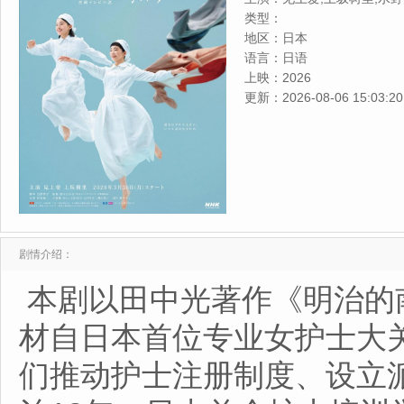
津崎史郎,岩瀬顕子,三浦贵大
类型：
や,原田泰造,北村一辉,佐野
地区：
日本
内田慈,小倉史也,片冈鹤太郎
语言：
日语
部未华子,高岛政宏,二田絢乃
上映：
2026
子,生田绘梨花,菊池亚希子,
更新：
2026-08-06 15:03:20
志摩,古川雄大,坂口涼太郎,
树,若林时英,村上穂乃佳,东
隆,仲
剧情介绍：
本剧以田中光著作《明治的
材自日本首位专业女护士大
们推动护士注册制度、设立