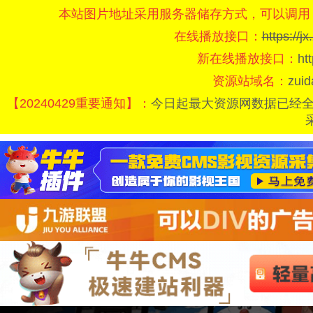
本站图片地址采用服务器储存方式，可以调用
在线播放接口：
https://
新在线播放接口：
ht
资源站域名：
zui
【20240429重要通知】：
今日起最大资源网数据已经