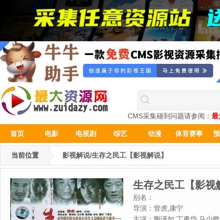
CMS采集碰到问题请参阅：
最
首页
电影
电视剧
综艺
动漫
体育赛事
预
当前位置
影视解说/生存之民工【影视解说】
生存之民工【影视
别名：
导演：
管虎,康宁
主演：
陶泽如,丁勇岱,马少骅