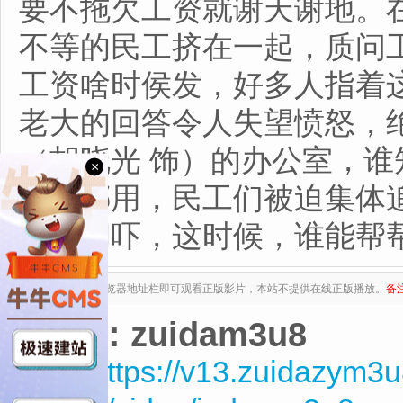
要不拖欠工资就谢天谢地。
不等的民工挤在一起，质问
工资啥时侯发，好多人指着
老大的回答令人失望愤怒，
（胡晓光 饰）的办公室，
×
他人挪用，民工们被迫集体
胁和恫吓，这时候，谁能帮帮这
复制下列地址至浏览器地址栏即可观看正版影片，本站不提供在线正版播放。
备
来源：zuidam3u8
HD$https://v13.zuidazym3