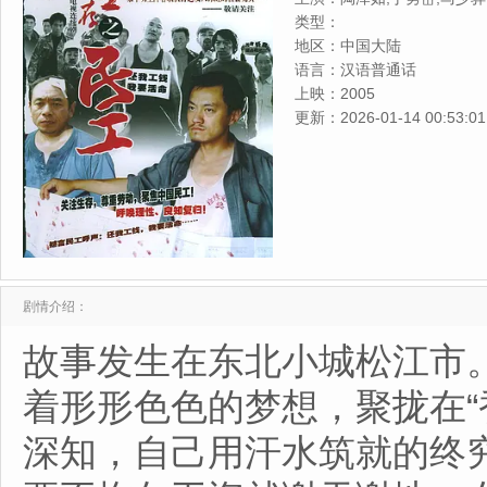
景昌,吕夏,丁宁,胡龙吟,赵亚
类型：
地区：
中国大陆
语言：
汉语普通话
上映：
2005
更新：
2026-01-14 00:53:01
剧情介绍：
故事发生在东北小城松江市
着形形色色的梦想，聚拢在“
深知，自己用汗水筑就的终