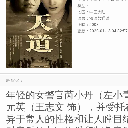
杨俊勇,方晓莉,赵会南,张伟,
类型：
左金珠,江水,马源,赵广泉,陈
地区：
中国大陆
邱云鹤
语言：
汉语普通话
上映：
2008
更新：
2026-01-13 04:52:57
剧情介绍：
年轻的女警官芮小丹（左小
元英（王志文 饰），并受
异于常人的性格和让人瞠目