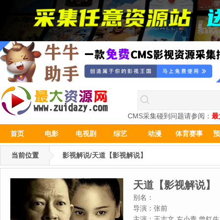
CMS采集碰到问题请参阅：
最
首页
电影
电视剧
综艺
动漫
体育赛事
预
当前位置
影视解说/天道【影视解说】
天道【影视解说】
别名：
导演：
张前
主演：
王志文,左小青,曾红生