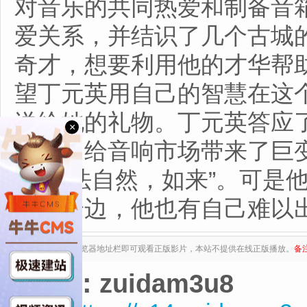
对音乐的共同热爱和制备音
爱关系，并结识了几个古城
奇才，想要利用他的才华帮
望丁元英用自己的智慧在这
送给她的礼物。丁元英答应
×
江湖，给音响市场带来了巨
的“道法自然，如来”。可是
不在身边，他也有自己难以
复制下列地址至浏览器地址栏即可观看正版影片，本站不提供在线正版播放。
备
来源：zuidam3u8