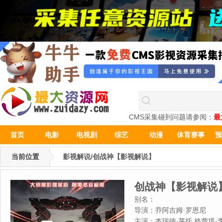
CMS采集碰到问题请参阅：
最
首页
电影
电视剧
综艺
动漫
体育赛事
预
当前位置
影视解说/创战神【影视解说】
创战神【影视解说
别名：
导演：
乔阿吉姆·罗恩尼
主演：
杰瑞德·莱托,格蕾塔·李