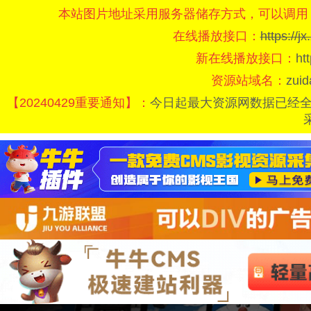
本站图片地址采用服务器储存方式，可以调用
在线播放接口：
https://
新在线播放接口：
ht
资源站域名：
zui
【20240429重要通知】：
今日起最大资源网数据已经