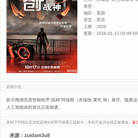
吉莲·安德森,杰夫·布里吉斯,
类型：
隆·莫纳汉,莎拉·德贾斯丁,亚
地区：
美国
罗克·克里切洛,凯瑟琳·伊莎贝
语言：
英语
罗宾·罗伯茨,卡拉·斯威舍,李
上映：
2025
金,纳尔莎·金
更新：
2026-01-12 03:49:58
剧情介绍：
影片围绕高度智能程序“战神”阿瑞斯（杰瑞德·莱托 饰）展开。随
人工智能体的首次正面相遇。
复制下列地址至浏览器地址栏即可观看正版影片，本站不提供在线正版播放。
备
来源：zuidam3u8