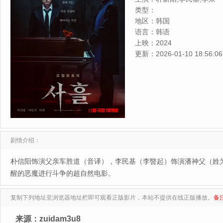
类型：
地区：
韩国
语言：
韩语
上映：
2024
更新：
2026-01-10 18:56:06
剧情介绍：
朴信阳饰演父亲车胜道（音译），李民基（李暋起）饰演潘神父（姓
醒的恶魔进行斗争的超自然电影。
复制下列地址至浏览器地址栏即可观看正版影片，本站不提供在线正版播放。
备
来源：zuidam3u8