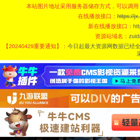
本站图片地址采用服务器储存方式，可以调用
在线播放接口：
https://
新在线播放接口：
ht
资源站域名：
zui
【20240429重要通知】：
今日起最大资源网数据已经