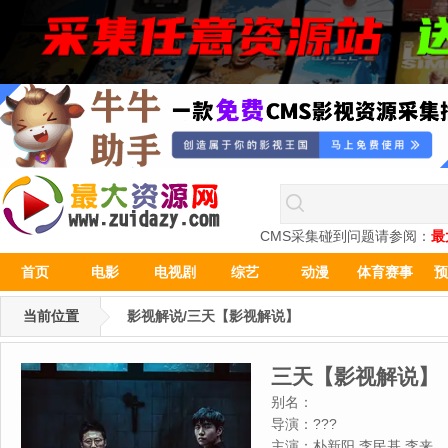
CMS采集碰到问题请参阅：
最
首页
电影
电视剧
综艺
动漫
体育赛事
预
当前位置
影视解说/三天【影视解说】
三天【影视解说】
别名：
导演：
???
主演：
朴新阳,李民基,李来