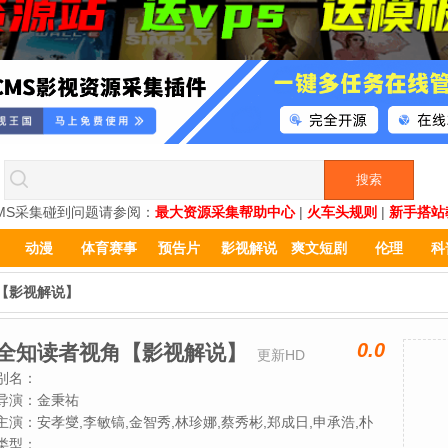
MS采集碰到问题请参阅：
最大资源采集帮助中心
|
火车头规则
|
新手搭站
动漫
体育赛事
预告片
影视解说
爽文短剧
伦理
科
【影视解说】
0.0
全知读者视角【影视解说】
更新HD
别名：
导演：
金秉祐
主演：
安孝燮,李敏镐,金智秀,林珍娜,蔡秀彬,郑成日,申承浩,朴
浩山,权恩成,Lewis,Hooper
类型：