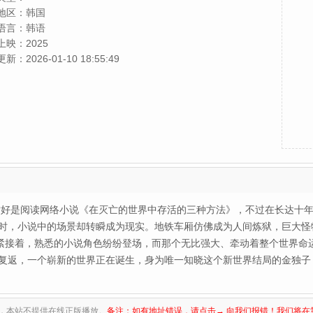
地区：
韩国
语言：
韩语
上映：
2025
更新：
2026-01-10 18:55:49
嗜好是阅读网络小说《在灭亡的世界中存活的三种方法》，不过在长达十
时，小说中的场景却转瞬成为现实。地铁车厢仿佛成为人间炼狱，巨大怪
”紧接着，熟悉的小说角色纷纷登场，而那个无比强大、牵动着整个世界命
复返，一个崭新的世界正在诞生，身为唯一知晓这个新世界结局的金独子
，本站不提供在线正版播放。
备注：如有地址错误，请点击→ 向我们报错！我们将在