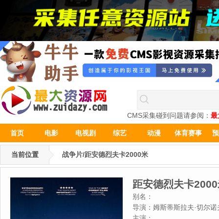
CMS采集碰到问题请参阅：
最
首页
电影
电视剧
综艺
动漫
体育赛事
预
当前位置
战争片/距安德烈夫卡2000米
距安德烈夫卡200
别名：
导演：
姆斯蒂斯拉夫·切尔诺
主演：