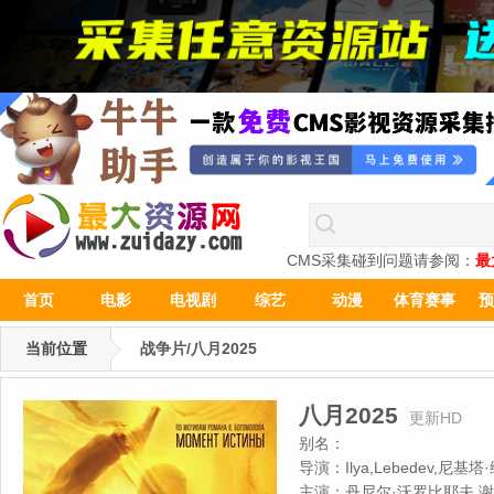
CMS采集碰到问题请参阅：
最
首页
电影
电视剧
综艺
动漫
体育赛事
预
当前位置
战争片/八月2025
八月2025
更新HD
别名：
导演：
Ilya,Lebedev,尼基
主演：
丹尼尔·沃罗比耶夫,