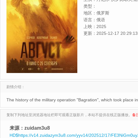
夫,Mikhail,Gavrilov,Eld
类型：
迪安诺夫,奥尔佳·奥佐拉平亚
地区：
俄罗斯
语言：
俄语
上映：
2025
更新：
2025-12-17 20:29:13
剧情介绍：
The history of the military operation "Bagration", which took place 
复制下列地址至浏览器地址栏即可观看正版影片，本站不提供在线正版播放。
备
来源：zuidam3u8
HD$https://v14.zuidazym3u8.com/yyv14/202512/17/FE3NiGm0uy