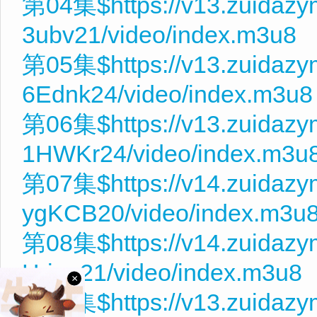
第04集$https://v13.zuidazy
3ubv21/video/index.m3u8
第05集$https://v13.zuidaz
6Ednk24/video/index.m3u8
第06集$https://v13.zuidaz
1HWKr24/video/index.m3u
第07集$https://v14.zuidaz
ygKCB20/video/index.m3u
第08集$https://v14.zuidaz
Hriau21/video/index.m3u8
×
第09集$https://v13.zuidaz