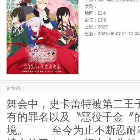
隈亚衣
类型：
地区：
日本
语言：
日语
上映：
2025
更新：
2026-06-07 01:12:24
剧情介绍：
舞会中，史卡蕾特被第二王
有的罪名以及〝恶役千金〞
境。 至今为止不断忍耐