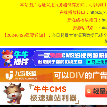
本站图片地址采用服务器储存方式，可以调用
在线播放接口：
https://
新在线播放接口：
ht
资源站域名：
zui
【20240429重要通知】：
今日起最大资源网数据已经