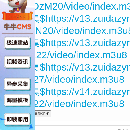
CGMDzM20/video/index.m
第10集$https://v13.zuidaz
DEywN20/video/index.m3u
第11集$https://v13.zuidaz
zkeEz22/video/index.m3u8
第12集$https://v13.zuidazy
ZC4g27/video/index.m3u8
第13集$https://v14.zuidazy
HAhx22/video/index.m3u8
全选