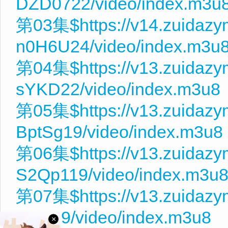
DZD0722/video/index.m3u
第03集$https://v14.zuidaz
n0H6U24/video/index.m3u
第04集$https://v13.zuidazy
sYKD22/video/index.m3u8
第05集$https://v13.zuidaz
BptSg19/video/index.m3u8
第06集$https://v13.zuidazy
S2Qp119/video/index.m3u
第07集$https://v13.zuidazy
eyyc19/video/index.m3u8
×