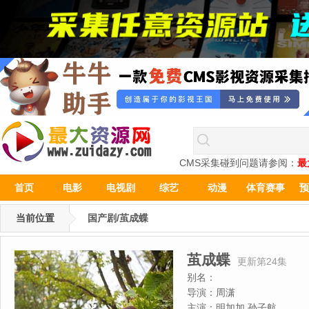
CMS采集碰到问题请参阅：
最
首页
电影
电视剧
综艺
动漫
体育赛事
预
当前位置
国产剧/茧成蝶
茧成蝶
更新第24集
别名：
导演：
周潇
主演：
明加加,孙子航