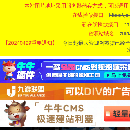
本站图片地址采用服务器储存方式，可以调用
在线播放接口：
https://
新在线播放接口：
ht
资源站域名：
zui
【20240429重要通知】：
今日起最大资源网数据已经