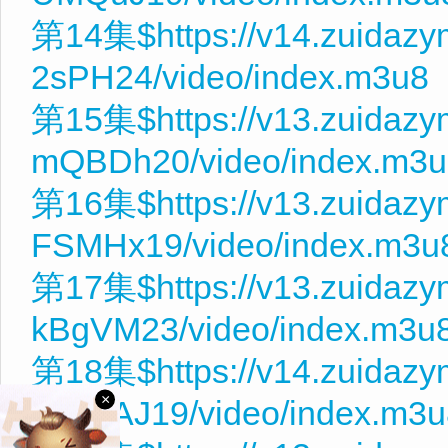
第14集$https://v14.zuidazy
2sPH24/video/index.m3u8
第15集$https://v13.zuidazy
mQBDh20/video/index.m3u
第16集$https://v13.zuidaz
FSMHx19/video/index.m3u
第17集$https://v13.zuidaz
kBgVM23/video/index.m3u
第18集$https://v14.zuidaz
×
a9RsAJ19/video/index.m3u