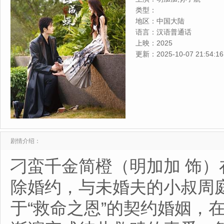
类型：
地区：
中国大陆
语言：
汉语普通话
上映：
2025
更新：
2025-10-07 21:54:16
剧情介绍：
刁蛮千金简橙（明加加 饰
除婚约，与未婚夫的小叔周
于“救命之恩”的契约婚姻，