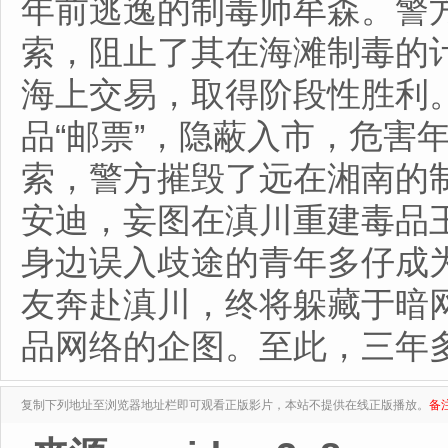
年前逃逸的制毒师牟森。警
索，阻止了其在海滩制毒的
海上交易，取得阶段性胜利
品“邮票”，隐蔽入市，危害
索，警方摧毁了远在湘南的
安迪，妄图在滇川重建毒品
身边误入歧途的青年多仔成
友奔赴滇川，终将躲藏于暗
品网络的企图。至此，三年
复制下列地址至浏览器地址栏即可观看正版影片，本站不提供在线正版播放。
备