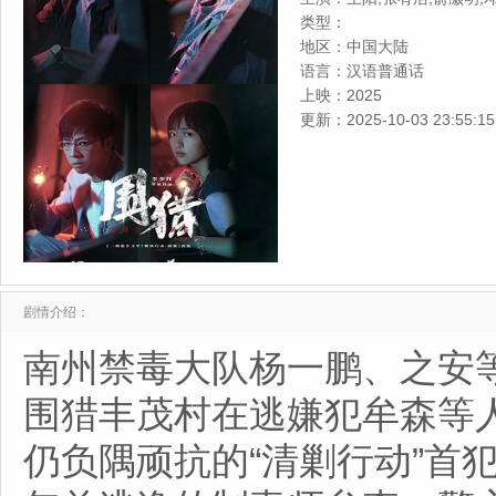
磊,郝平,冯兵,黄璐
类型：
地区：
中国大陆
语言：
汉语普通话
上映：
2025
更新：
2025-10-03 23:55:15
剧情介绍：
南州禁毒大队杨一鹏、之安等
围猎丰茂村在逃嫌犯牟森等人
仍负隅顽抗的“清剿行动”首