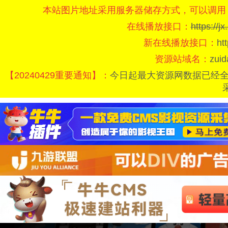
本站图片地址采用服务器储存方式，可以调用
在线播放接口：
https://
新在线播放接口：
ht
资源站域名：
zui
【20240429重要通知】：
今日起最大资源网数据已经