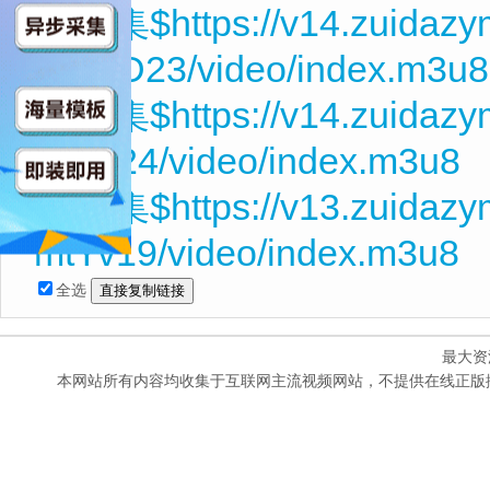
第22集$https://v14.zuidazy
mT3fD23/video/index.m3u8
第23集$https://v14.zuidazy
n79e24/video/index.m3u8
第24集$https://v13.zuidazy
mtYv19/video/index.m3u8
全选
最大资
本网站所有内容均收集于互联网主流视频网站，不提供在线正版