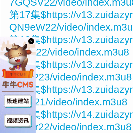
7GQSV22/video/index.m3u
第17集$https://v13.zuidazy
QN9eW22/video/index.m3u
第18集$https://v13.zuidazy
×
3YSC22/video/index.m3u8
第19集$https://v13.zuidaz
0ZzLP23/video/index.m3u8
第20集$https://v13.zuidazy
yXNh21/video/index.m3u8
第21集$https://v14.zuidaz
zQBFr22/video/index.m3u8