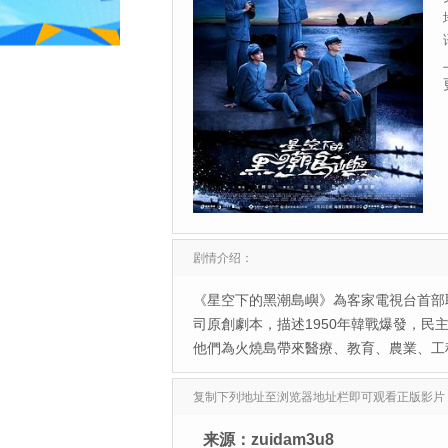
剧情介绍：
《星空下的黑潮島嶼》為客家電視台首部
司原創劇本，描述1950年韓戰爆發，
他們為火燒島帶來醫療、教育、農業、工
复制下列地址至浏览器地址栏即可观看正版影片
来源：zuidam3u8