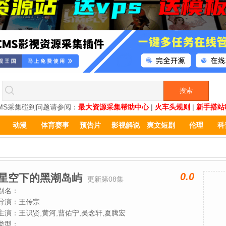
MS采集碰到问题请参阅：
最大资源采集帮助中心
|
火车头规则
|
新手搭站
动漫
体育赛事
预告片
影视解说
爽文短剧
伦理
科
0.0
星空下的黑潮岛屿
更新第08集
别名：
导演：
王传宗
主演：
王识贤,黄河,曹佑宁,吴念轩,夏腾宏
类型：