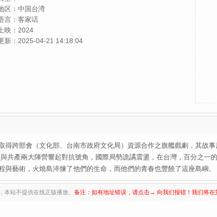
地区：
中国台湾
语言：
客家话
上映：
2024
更新：
2025-04-21 14:18:04
取得跨部會（文化部、台南市政府文化局）資源合作之旗艦戲劇，其故事
民主與共產兩大陣營響起對抗號角，國際局勢詭譎震盪，在台灣，百分之一
程與藝術，火燒島淬煉了他們的生命，而他們的青春也豐饒了這座島嶼。
，本站不提供在线正版播放。
备注：如有地址错误，请点击→ 向我们报错！我们将在