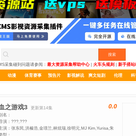
MS采集碰到问题请参阅：
最大资源采集帮助中心
|
火车头规则
|
新手搭站
动漫
体育赛事
预告片
影视解说
爽文短剧
伦理
科
0.0
血之游戏3
更新第14集
别名：
导演：
???,???
主演：
张东民,洪榛浩,金璟兰,林炫瑞,徐明元,MJ Kim,Yurisa,朱
彦奎,Pani Bottle,金善泰,Acau,崔慧善,许丞范,金玟我,李智娜,金
类型：