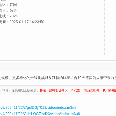
永光,SIYOON(AJ),Steve Yea
地区：
韩国
语言：
韩语
上映：
2024
更新：
2025-01-17 14:23:50
的规模、更多样化的金钱挑战以及独特的玩家组合10天博弈为大家带来前
，本站不提供在线正版播放。
备注：如有地址错误，请点击→ 向我们报错！我们将在
v5/202411/22/t7gsfDGj7019/video/index.m3u8
yv4/202411/22/GdYLQG7Yci23/video/index.m3u8